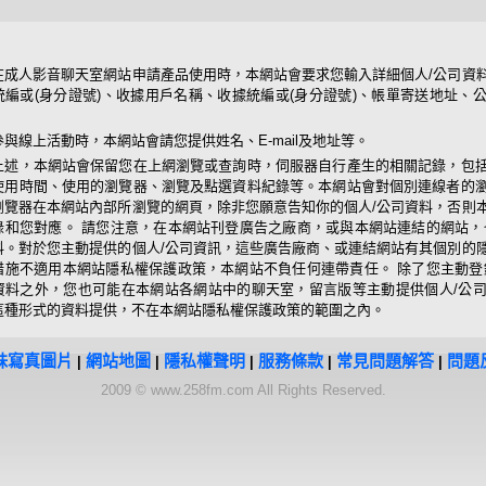
在成人影音聊天室網站申請產品使用時，本網站會要求您輸入詳細個人/公司資
統編或(身分證號)、收據用戶名稱、收據統編或(身分證號)、帳單寄送地址、
參與線上活動時，本網站會請您提供姓名、E-mail及地址等。
上述，本網站會保留您在上網瀏覽或查詢時，伺服器自行產生的相關記錄，包括
使用時間、使用的瀏覽器、瀏覽及點選資料紀錄等。本網站會對個別連線者的
瀏覽器在本網站內部所瀏覽的網頁，除非您願意告知你的個人/公司資料，否則
錄和您對應。 請您注意，在本網站刊登廣告之廠商，或與本網站連結的網站，
料。對於您主動提供的個人/公司資訊，這些廣告廠商、或連結網站有其個別的
措施不適用本網站隱私權保護政策，本網站不負任何連帶責任。 除了您主動登
資料之外，您也可能在本網站各網站中的聊天室，留言版等主動提供個人/公
這種形式的資料提供，不在本網站隱私權保護政策的範圍之內。
妹寫真圖片
網站地圖
隱私權聲明
服務條款
常見問題解答
問題
|
|
|
|
|
2009 © www.258fm.com All Rights Reserved.