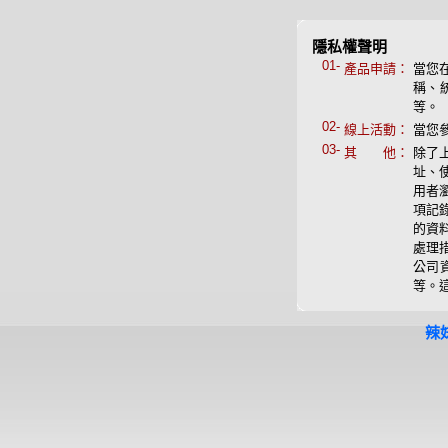
隱私權聲明
01-
產品申請：
當您
稱、
等。
02-
線上活動：
當您
03-
其 他：
除了
址、
用者
項記
的資
處理
公司
等。
辣